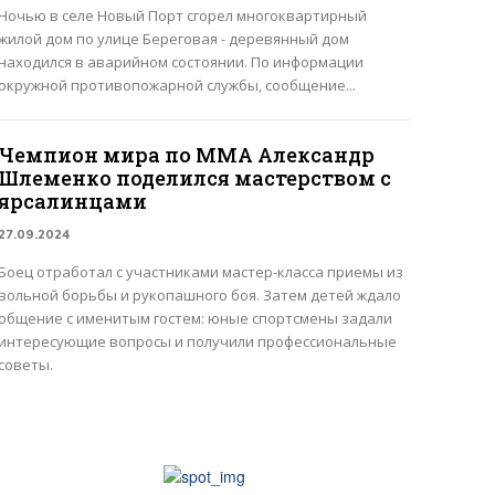
Ночью в селе Новый Порт сгорел многоквартирный
жилой дом по улице Береговая - деревянный дом
находился в аварийном состоянии. По информации
окружной противопожарной службы, сообщение...
Чемпион мира по ММА Александр
Шлеменко поделился мастерством с
ярсалинцами
27.09.2024
Боец отработал с участниками мастер-класса приемы из
вольной борьбы и рукопашного боя. Затем детей ждало
общение с именитым гостем: юные спортсмены задали
интересующие вопросы и получили профессиональные
советы.