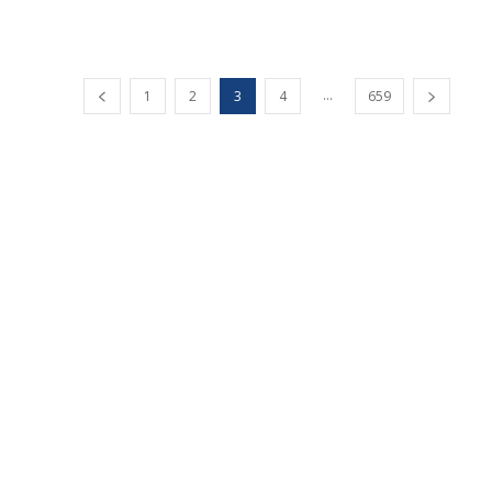
...
1
2
3
4
659