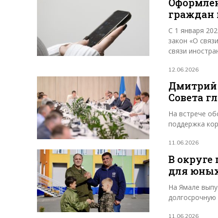
Оформлен
граждан 
С 1 января 20
закон «О связ
связи иностра
12.06.2026
Дмитрий 
Совета г
На встрече об
поддержка кор
11.06.2026
В округе
для юных
На Ямале выпу
долгосрочную 
11.06.2026