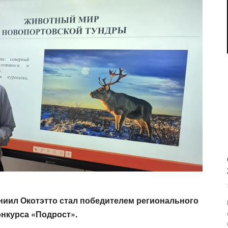
иил Окотэтто стал победителем регионального
онкурса «Подрост».