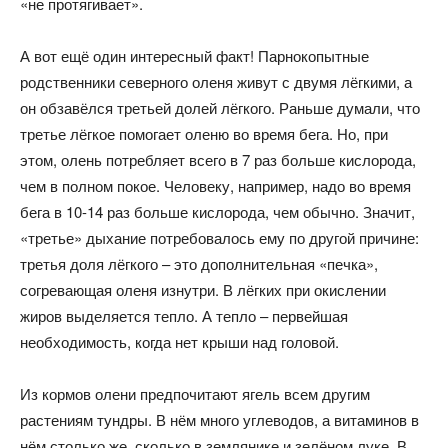
«не протягивает».
А вот ещё один интересный факт! Парнокопытные
родственники северного оленя живут с двумя лёгкими, а
он обзавёлся третьей долей лёгкого. Раньше думали, что
третье лёгкое помогает оленю во время бега. Но, при
этом, олень потребляет всего в 7 раз больше кислорода,
чем в полном покое. Человеку, например, надо во время
бега в 10-14 раз больше кислорода, чем обычно. Значит,
«третье» дыхание потребовалось ему по другой причине:
третья доля лёгкого – это дополнительная «печка»,
согревающая оленя изнутри. В лёгких при окислении
жиров выделяется тепло. А тепло – первейшая
необходимость, когда нет крыши над головой.
Из кормов олени предпочитают ягель всем другим
растениям тундры. В нём много углеводов, а витаминов в
нём столько же, сколько в землянике и зелёном луке. В