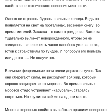
пасёт в зоне технического освоения местности.
Оленю не страшны бураны, сильные холода. Ведь он
появляется на свет на проталинах, весеннем снегу, во
время метелей. Закалка – с самого рождения. Важенка
тщательно вылижет новорождённого, чтобы он не
заледенел, и через пять часов оленёнок уже на ногах,
готов к странствиям по тундре. И попробуй его поймать
или догнать… Не получится.
В зимние февральские ночи олени держатся кучно. Так
они сберегают силы, не расходуют зря жир, который
хорошо защищает их от морозов. Во время сильных
морозов стадо устраивает «карусель», стараясь
согреться. Но кружится всё же на одном месте.
Много интересных свойств выработал организм северного