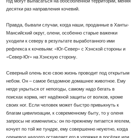
год могут выпасаться на обособленной территории, меняя
десятки раз направления кочевий.
Правда, бывали случаи, когда наши, проданные в Ханты-
Мансийский округ, олени, особенно старые важенки
уходили к северу в результате выработанного ими
рефлекса к кочевьям: «Юг-Север» с Хэнской стороны и
«Север-Юг» на Хэнскую сторону.
Северный олень всю свою жизнь проводит под открытым
небом. Он – самое бездомное домашнее животное. Ему
негде укрыться от непогоды, самому надо бегать в
поисках корма, нет надёжной защиты от волков, кроме
своих ног. Если человек может быстро привыкнуть к
благам цивилизации, к современному быту, то у оленя
запросы не изменились: он по-прежнему питается ягелем,
кочует по той же тундре, ему совершенно неуютно, когда
оленевод надолго оставляет его в упряжке в посёлке или