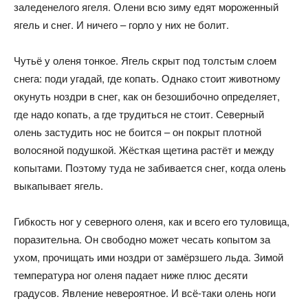
заледенелого ягеля. Олени всю зиму едят мороженный
ягель и снег. И ничего – горло у них не болит.
Чутьё у оленя тонкое. Ягель скрыт под толстым слоем
снега: поди угадай, где копать. Однако стоит животному
окунуть ноздри в снег, как он безошибочно определяет,
где надо копать, а где трудиться не стоит. Северный
олень застудить нос не боится – он покрыт плотной
волосяной подушкой. Жёсткая щетина растёт и между
копытами. Поэтому туда не забивается снег, когда олень
выкапывает ягель.
Гибкость ног у северного оленя, как и всего его туловища,
поразительна. Он свободно может чесать копытом за
ухом, прочищать ими ноздри от замёрзшего льда. Зимой
температура ног оленя падает ниже плюс десяти
градусов. Явление невероятное. И всё-таки олень ноги