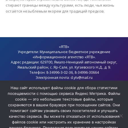
стирают границы между культурами, есть люди, чья жизнь
остаётся незыблемым якорем для традиций предков.
«ЯТВ»
Учредители: Муниципальное бюджетное учреждение
«Информационное агентство «ЯТВ».
Адрес редакции: 629700, Ямало-Ненецкий автономный округ,
Ямальский район
, с.
Яр-Сале
, ул. Кугаевского Н.Д., д. 9.
Телефон: 8-34996-3-02-36, 8-34996-30664
Электронная почта: d.ytv@mail.ru
Главный редактор: Севостьянов Олег Анатольевич
Политика конфиденциальности
Наш сайт использует файлы cookie для сбора статистики
посещаемости с помощью сервиса Яндекс Метрика. Файлы
cookie — это небольшие текстовые файлы, которые
сохраняются в вашем браузере при посещении сайтов. Они
помогают сайтам узнавать своих посетителей и улучшать
качество сервиса. Вы можете отказаться от использования
файлов cookie или настроить их хранение в настройках
вашего браузера. Продолжая пользоваться нашим сайтом,