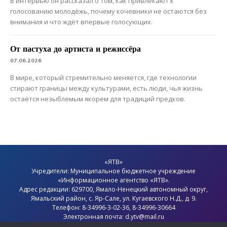
В интервью он рассказал о том, как привлекают к
голосованию молодёжь, почему кочевники не остаются без
внимания и что ждёт впервые голосующих.
От пастуха до артиста и режиссёра
07.06.2026
В мире, который стремительно меняется, где технологии
стирают границы между культурами, есть люди, чья жизнь
остаётся незыблемым якорем для традиций предков.
«ЯТВ»
Учредители: Муниципальное бюджетное учреждение
«Информационное агентство «ЯТВ».
Адрес редакции: 629700, Ямало-Ненецкий автономный округ,
Ямальский район
, с.
Яр-Сале
, ул. Кугаевского Н.Д., д. 9.
Телефон: 8-34996-3-02-36, 8-34996-30664
Электронная почта: d.ytv@mail.ru
Главный редактор: Севостьянов Олег Анатольевич