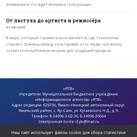
внимания и что ждёт впервые голосующих.
От пастуха до артиста и режиссёра
07.06.2026
В мире, который стремительно меняется, где технологии
стирают границы между культурами, есть люди, чья жизнь
остаётся незыблемым якорем для традиций предков.
«ЯТВ»
Учредители: Муниципальное бюджетное учреждение
«Информационное агентство «ЯТВ».
Адрес редакции: 629700, Ямало-Ненецкий автономный округ,
Ямальский район
, с.
Яр-Сале
, ул. Кугаевского Н.Д., д. 9.
Телефон: 8-34996-3-02-36, 8-34996-30664
Электронная почта: d.ytv@mail.ru
Главный редактор: Севостьянов Олег Анатольевич
Политика конфиденциальности
Наш сайт использует файлы cookie для сбора статистики