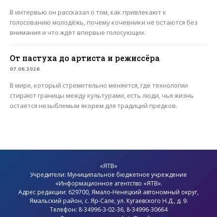
В интервью он рассказал о том, как привлекают к
голосованию молодёжь, почему кочевники не остаются без
внимания и что ждёт впервые голосующих.
От пастуха до артиста и режиссёра
07.06.2026
В мире, который стремительно меняется, где технологии
стирают границы между культурами, есть люди, чья жизнь
остаётся незыблемым якорем для традиций предков.
«ЯТВ»
Учредители: Муниципальное бюджетное учреждение
«Информационное агентство «ЯТВ».
Адрес редакции: 629700, Ямало-Ненецкий автономный округ,
Ямальский район
, с.
Яр-Сале
, ул. Кугаевского Н.Д., д. 9.
Телефон: 8-34996-3-02-36, 8-34996-30664