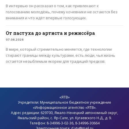
В интервью он рассказал о том, как привлекают к
голосованию молодёжь, почему кочевники не остаются без
внимания и что ждёт впервые голосующих.
От пастуха до артиста и режиссёра
07.06.2026
В мире, который стремительно меняется, где технологии
стирают границы между культурами, есть люди, чья жизнь
остаётся незыблемым якорем для традиций предков.
«ЯТВ»
Учредители: Муниципальное бюджетное учреждение
«Информационное агентство «ЯТВ».
Адрес редакции: 629700, Ямало-Ненецкий автономный округ,
Ямальский район
, с.
Яр-Сале
, ул. Кугаевского Н.Д., д. 9.
Телефон: 8-34996-3-02-36, 8-34996-30664
Электронная почта: d.ytv@mail.ru