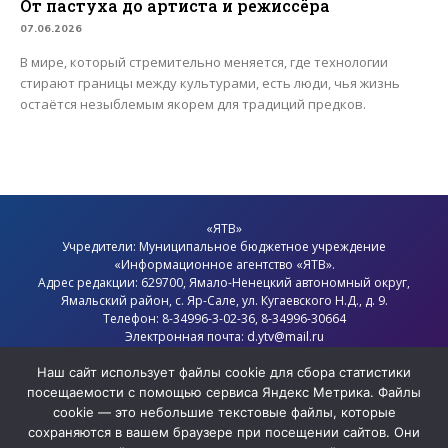
От пастуха до артиста и режиссёра
07.06.2026
В мире, который стремительно меняется, где технологии
стирают границы между культурами, есть люди, чья жизнь
остаётся незыблемым якорем для традиций предков.
«ЯТВ»
Учредители: Муниципальное бюджетное учреждение
«Информационное агентство «ЯТВ».
Адрес редакции: 629700, Ямало-Ненецкий автономный округ,
Ямальский район
, с.
Яр-Сале
, ул. Кугаевского Н.Д., д. 9.
Телефон: 8-34996-3-02-36, 8-34996-30664
Электронная почта: d.ytv@mail.ru
Главный редактор: Севостьянов Олег Анатольевич
Политика конфиденциальности
Наш сайт использует файлы cookie для сбора статистики
посещаемости с помощью сервиса Яндекс Метрика. Файлы
cookie — это небольшие текстовые файлы, которые
сохраняются в вашем браузере при посещении сайтов. Они