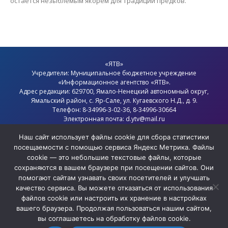
остаётся незыблемым якорем для традиций предков.
«ЯТВ»
Учредители: Муниципальное бюджетное учреждение
«Информационное агентство «ЯТВ».
Адрес редакции: 629700, Ямало-Ненецкий автономный округ,
Ямальский район
, с.
Яр-Сале
, ул. Кугаевского Н.Д., д. 9.
Телефон: 8-34996-3-02-36, 8-34996-30664
Электронная почта: d.ytv@mail.ru
Главный редактор: Севостьянов Олег Анатольевич
Политика конфиденциальности
Наш сайт использует файлы cookie для сбора статистики
посещаемости с помощью сервиса Яндекс Метрика. Файлы
cookie — это небольшие текстовые файлы, которые
сохраняются в вашем браузере при посещении сайтов. Они
помогают сайтам узнавать своих посетителей и улучшать
качество сервиса. Вы можете отказаться от использования
файлов cookie или настроить их хранение в настройках
вашего браузера. Продолжая пользоваться нашим сайтом,
вы соглашаетесь на обработку файлов cookie.