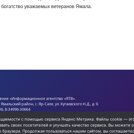
е богатство уважаемых ветеранов Ямала.
ение «Информационное агентство «ЯТВ».
,
Ямальский район
, с.
Яр-Сале
, ул. Кугаевского Н.Д., д. 9.
36, 8-34996-30664
d.ytv@mail.ru
сещаемости с помощью сервиса Яндекс Метрика. Файлы cookie — э
нов Олег Анатольевич
вать своих посетителей и улучшать качество сервиса. Вы можете от
нциальности
о браузера. Продолжая пользоваться нашим сайтом, вы соглашаетесь