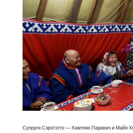
Супруги Сэротэтто — Хамтяко Паривич и Майя Х