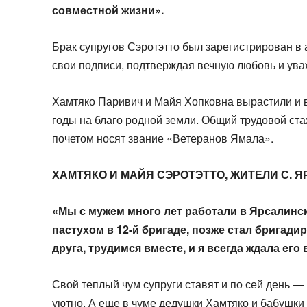
совместной жизни».​
Брак супругов Сэротэтто был зарегистрирован в 
свои подписи, подтверждая вечную любовь и уваж
Хамтяко Паривич и Майя Хопковна вырастили и в
годы на благо родной земли. Общий трудовой ста
почетом носят звание «Ветеранов Ямала».
ХАМТЯКО И МАЙЯ СЭРОТЭТТО, ЖИТЕЛИ С. ЯР
«Мы с мужем много лет работали в Ярсалинск
пастухом в 12-й бригаде, позже стал бригади
друга, трудимся вместе, и я всегда ждала его 
Свой теплый чум супруги ставят и по сей день — 
уютно. А еще в чуме дедушки Хамтяко и бабушки 