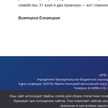
семейства. 31 внук и два правнука — вот главно
Виктория Еловецкая
«ЯТВ»
Учредители: Муниципальное бюджетное учрежд
Адрес редакции: 629700, Ямало-Ненецкий автономный округ
Телефон: 8-34996-3-02-
Электронная почта: 
Наш сайт использует файлы cookie для сбора статистики по
Главный редактор: Севостья
браузере при посещении сайтов. Они помогают сайтам узна
Политика конфиде
хранение в настройках вашег