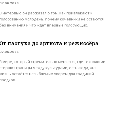
07.06.2026
В интервью он рассказал о том, как привлекают к
голосованию молодёжь, почему кочевники не остаются
без внимания и что ждёт впервые голосующих.
От пастуха до артиста и режиссёра
07.06.2026
В мире, который стремительно меняется, где технологии
стирают границы между культурами, есть люди, чья
жизнь остаётся незыблемым якорем для традиций
предков.