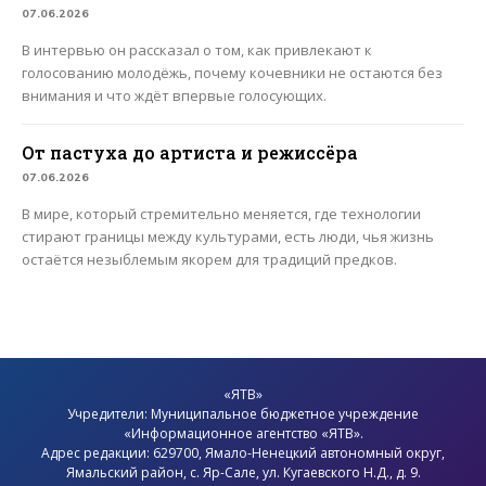
07.06.2026
В интервью он рассказал о том, как привлекают к
голосованию молодёжь, почему кочевники не остаются без
внимания и что ждёт впервые голосующих.
От пастуха до артиста и режиссёра
07.06.2026
В мире, который стремительно меняется, где технологии
стирают границы между культурами, есть люди, чья жизнь
остаётся незыблемым якорем для традиций предков.
«ЯТВ»
Учредители: Муниципальное бюджетное учреждение
«Информационное агентство «ЯТВ».
Адрес редакции: 629700, Ямало-Ненецкий автономный округ,
Ямальский район
, с.
Яр-Сале
, ул. Кугаевского Н.Д., д. 9.