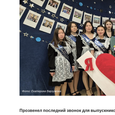
Фото: Екатерина Варзумова
П
розвенел последний звонок для выпускнико