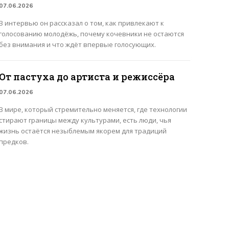
07.06.2026
В интервью он рассказал о том, как привлекают к
голосованию молодёжь, почему кочевники не остаются
без внимания и что ждёт впервые голосующих.
От пастуха до артиста и режиссёра
07.06.2026
В мире, который стремительно меняется, где технологии
стирают границы между культурами, есть люди, чья
жизнь остаётся незыблемым якорем для традиций
предков.