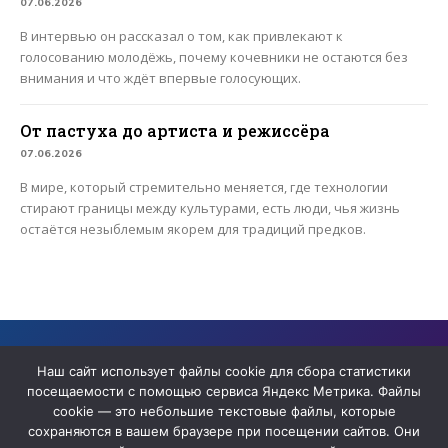
07.06.2026
В интервью он рассказал о том, как привлекают к
голосованию молодёжь, почему кочевники не остаются без
внимания и что ждёт впервые голосующих.
От пастуха до артиста и режиссёра
07.06.2026
В мире, который стремительно меняется, где технологии
стирают границы между культурами, есть люди, чья жизнь
остаётся незыблемым якорем для традиций предков.
Сайт содержит архивные материалы сетевого издания «ЯТВ» ,
прекратившего деятельность в качестве СМИ
Наш сайт использует файлы cookie для сбора статистики
посещаемости с помощью сервиса Яндекс Метрика. Файлы
cookie — это небольшие текстовые файлы, которые
сохраняются в вашем браузере при посещении сайтов. Они