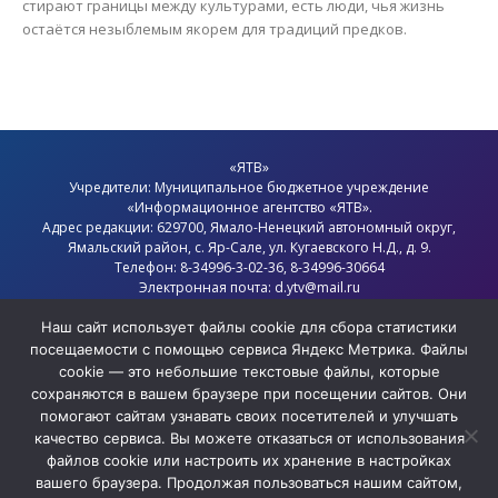
стирают границы между культурами, есть люди, чья жизнь
остаётся незыблемым якорем для традиций предков.
«ЯТВ»
Учредители: Муниципальное бюджетное учреждение
«Информационное агентство «ЯТВ».
Адрес редакции: 629700, Ямало-Ненецкий автономный округ,
Ямальский район
, с.
Яр-Сале
, ул. Кугаевского Н.Д., д. 9.
Телефон: 8-34996-3-02-36, 8-34996-30664
Электронная почта: d.ytv@mail.ru
Главный редактор: Севостьянов Олег Анатольевич
Политика конфиденциальности
Наш сайт использует файлы cookie для сбора статистики
посещаемости с помощью сервиса Яндекс Метрика. Файлы
cookie — это небольшие текстовые файлы, которые
сохраняются в вашем браузере при посещении сайтов. Они
помогают сайтам узнавать своих посетителей и улучшать
качество сервиса. Вы можете отказаться от использования
файлов cookie или настроить их хранение в настройках
вашего браузера. Продолжая пользоваться нашим сайтом,