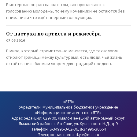
В интервью он рассказал о том, как привлекают к
голосованию молодёжь, почему кочевники не остаются без
внимания и что ждёт впервые голосующих.
От пастуха до артиста и режиссёра
07.06.2026
В мире, который стремительно меняется, где технологии
стирают границы между культурами, есть люди, чья жизнь
остаётся незыблемым якорем для традиций предков.
«ЯТВ»
Учредители: Муниципальное бюджетное учреждение
«Информационное агентство «ЯТВ».
Адрес редакции: 629700, Ямало-Ненецкий автономный округ,
Ямальский район
, с.
Яр-Сале
, ул. Кугаевского Н.Д., д. 9.
Телефон: 8-34996-3-02-36, 8-34996-30664
Электронная почта: d.ytv@mail.ru