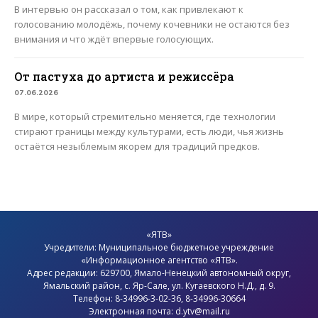
В интервью он рассказал о том, как привлекают к
голосованию молодёжь, почему кочевники не остаются без
внимания и что ждёт впервые голосующих.
От пастуха до артиста и режиссёра
07.06.2026
В мире, который стремительно меняется, где технологии
стирают границы между культурами, есть люди, чья жизнь
остаётся незыблемым якорем для традиций предков.
«ЯТВ»
Учредители: Муниципальное бюджетное учреждение
«Информационное агентство «ЯТВ».
Адрес редакции: 629700, Ямало-Ненецкий автономный округ,
Ямальский район
, с.
Яр-Сале
, ул. Кугаевского Н.Д., д. 9.
Телефон: 8-34996-3-02-36, 8-34996-30664
Электронная почта: d.ytv@mail.ru