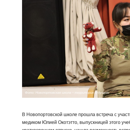
Фото: Новопортовская школа – территория будущего
В Новопортовской школе прошла встреча с учас
медиком Юлией Окотэтто, выпускницей этого уче
краткосрочном отпуске, нашла возможность встр