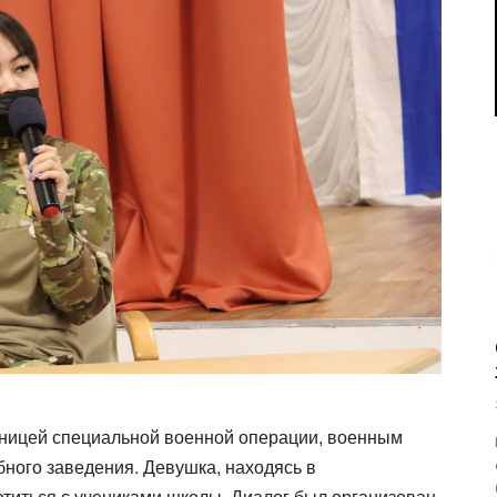
тницей специальной военной операции, военным
бного заведения. Девушка, находясь в
етиться с учениками школы. Диалог был организован