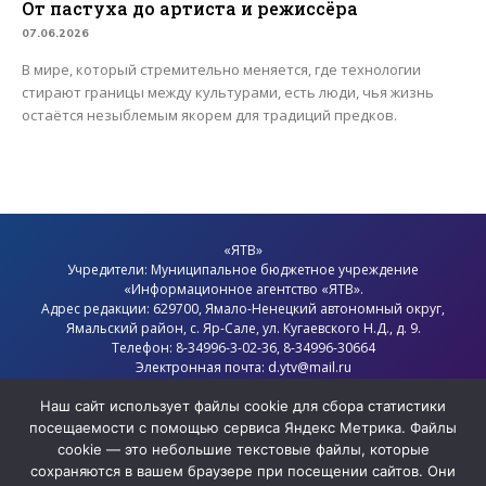
От пастуха до артиста и режиссёра
07.06.2026
В мире, который стремительно меняется, где технологии
стирают границы между культурами, есть люди, чья жизнь
остаётся незыблемым якорем для традиций предков.
«ЯТВ»
Учредители: Муниципальное бюджетное учреждение
«Информационное агентство «ЯТВ».
Адрес редакции: 629700, Ямало-Ненецкий автономный округ,
Ямальский район
, с.
Яр-Сале
, ул. Кугаевского Н.Д., д. 9.
Телефон: 8-34996-3-02-36, 8-34996-30664
Электронная почта: d.ytv@mail.ru
Главный редактор: Севостьянов Олег Анатольевич
Наш сайт использует файлы cookie для сбора статистики
Политика конфиденциальности
посещаемости с помощью сервиса Яндекс Метрика. Файлы
cookie — это небольшие текстовые файлы, которые
сохраняются в вашем браузере при посещении сайтов. Они