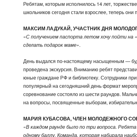
Ребятам, которым исполнилось 14 лет, торжеств
школьников сегодня стали взрослее, теперь они
МАКСИМ ЛАДУКАЙ, УЧАСТНИК ДНЯ МОЛОДО
«
С получением паспорта летом хочу пойти на «
сделать подарок маме
».
День выдался по-настоящему насыщенным — буду
проведена экскурсия. Вниманию ребят представи
юные граждане РФ и библиотеку. Сотрудники пр
популярный на сегодняшний день формат меропр
соревнование состояло из шести раундов. Мальч
на вопросы, посвященные выборам, избирательн
МАРИЯ КУБАСОВА, ЧЛЕН МОЛОДЕЖНОГО СО
«
В каждом раунде было по три вопроса. Ребят
одному баллу. Команда, которая набирала наи