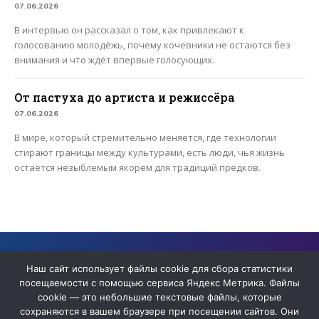
07.06.2026
В интервью он рассказал о том, как привлекают к
голосованию молодёжь, почему кочевники не остаются без
внимания и что ждёт впервые голосующих.
От пастуха до артиста и режиссёра
07.06.2026
В мире, который стремительно меняется, где технологии
стирают границы между культурами, есть люди, чья жизнь
остаётся незыблемым якорем для традиций предков.
Сайт содержит архивные материалы сетевого издания «ЯТВ» ,
прекратившего деятельность в качестве СМИ
Наш сайт использует файлы cookie для сбора статистики
посещаемости с помощью сервиса Яндекс Метрика. Файлы
cookie — это небольшие текстовые файлы, которые
сохраняются в вашем браузере при посещении сайтов. Они