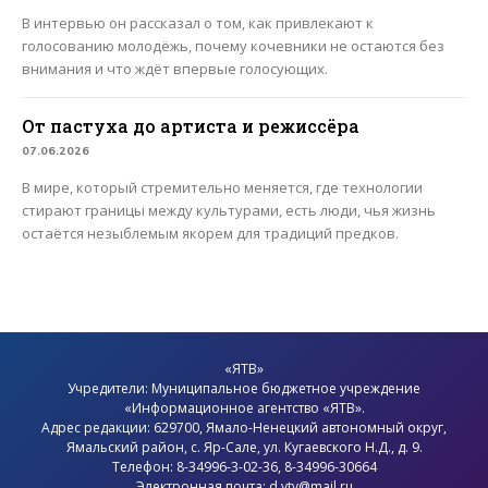
В интервью он рассказал о том, как привлекают к
голосованию молодёжь, почему кочевники не остаются без
внимания и что ждёт впервые голосующих.
От пастуха до артиста и режиссёра
07.06.2026
В мире, который стремительно меняется, где технологии
стирают границы между культурами, есть люди, чья жизнь
остаётся незыблемым якорем для традиций предков.
«ЯТВ»
Учредители: Муниципальное бюджетное учреждение
«Информационное агентство «ЯТВ».
Адрес редакции: 629700, Ямало-Ненецкий автономный округ,
Ямальский район
, с.
Яр-Сале
, ул. Кугаевского Н.Д., д. 9.
Телефон: 8-34996-3-02-36, 8-34996-30664
Электронная почта: d.ytv@mail.ru