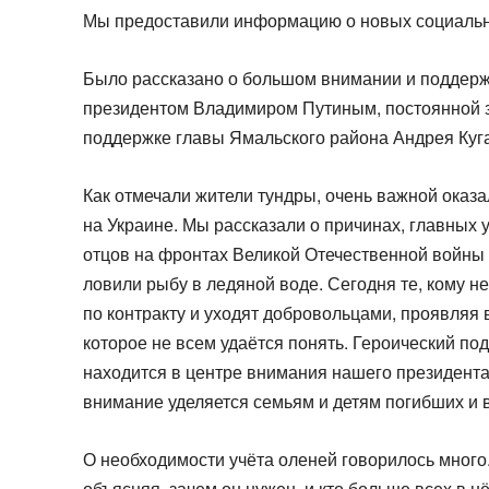
Мы предоставили информацию о новых социальны
Было рассказано о большом внимании и поддер
президентом Владимиром Путиным, постоянной 
поддержке главы Ямальского района Андрея Куга
Как отмечали жители тундры, очень важной ока
на Украине. Мы рассказали о причинах, главных 
отцов на фронтах Великой Отечественной войны 
ловили рыбу в ледяной воде. Сегодня те, кому н
по контракту и уходят добровольцами, проявля
которое не всем удаётся понять. Героический п
находится в центре внимания нашего президен
внимание уделяется семьям и детям погибших и
О необходимости учёта оленей говорилось много
объясняя, зачем он нужен, и кто больше всех в 