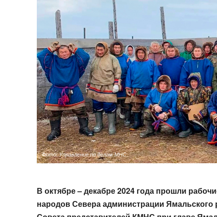
Фото: Управление по делам МНС
В октябре – декабре 2024 года прошли рабо
народов Севера администрации Ямальского
Совета представителей КМНС при главе Ямал