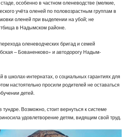
таде, особенно в частном оленеводстве (мелкие,
еского учёта оленей по половозрастным группам в
ковки оленей при выделении на убой; не
стбища в Надымском районе.
перехода оленеводческих бригад и семей
бская – Бованенково» и автодорогу Надым-
й в школах-интернатах, о социальных гарантиях для
том настоятельно просили родителей не оставаться
обучении детей.
в тундре. Возможно, стоит вернуться к системе
риносила удовлетворение детям, видящим свой труд.