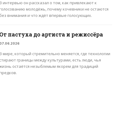
В интервью он рассказал о том, как привлекают к
голосованию молодёжь, почему кочевники не остаются
без внимания и что ждёт впервые голосующих.
От пастуха до артиста и режиссёра
07.06.2026
В мире, который стремительно меняется, где технологии
стирают границы между культурами, есть люди, чья
жизнь остаётся незыблемым якорем для традиций
предков.