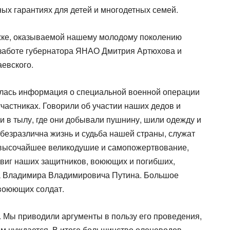
х гарантиях для детей и многодетных семей.
жке, оказываемой нашему молодому поколению
заботе губернатора ЯНАО Дмитрия Артюхова и
евского.
залась информация о специальной военной операции
участниках. Говорили об участии наших дедов и
и в тылу, где они добывали пушнину, шили одежду и
ебезразлична жизнь и судьба нашей страны, служат
я высочайшее великодушие и самопожертвование,
одвиг наших защитников, воюющих и погибших,
та Владимира Владимировича Путина. Большое
 воюющих солдат.
. Мы приводили аргументы в пользу его проведения,
нём нуждается. В итоге большинство оленеводов