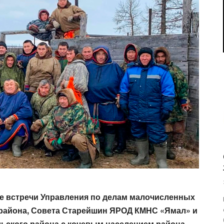
чие встречи Управления по делам малочисленных
района, Совета Старейшин ЯРОД КМНС «Ямал» и
ьского района с кочевым населением района.