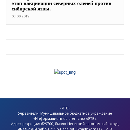
этап вакцинации северных оленей против
сибирской язвы.
03.06.2019
«ЯТВ»
Учредители: Муниципальное бюджетное учреждение
«Информационное агентство «ЯТВ».
Адрес редакции: 629700, Ямало-Ненецкий автономный округ,
Ямальский район
, с.
Яр-Сале
, ул. Кугаевского Н.Д., д. 9.