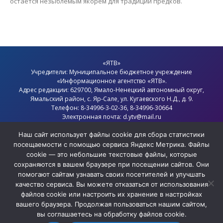
остаётся незыблемым якорем для традиций предков.
«ЯТВ»
Учредители: Муниципальное бюджетное учреждение
«Информационное агентство «ЯТВ».
Адрес редакции: 629700, Ямало-Ненецкий автономный округ,
Ямальский район
, с.
Яр-Сале
, ул. Кугаевского Н.Д., д. 9.
Телефон: 8-34996-3-02-36, 8-34996-30664
Электронная почта: d.ytv@mail.ru
Главный редактор: Севостьянов Олег Анатольевич
Политика конфиденциальности
Наш сайт использует файлы cookie для сбора статистики
посещаемости с помощью сервиса Яндекс Метрика. Файлы
cookie — это небольшие текстовые файлы, которые
сохраняются в вашем браузере при посещении сайтов. Они
помогают сайтам узнавать своих посетителей и улучшать
качество сервиса. Вы можете отказаться от использования
файлов cookie или настроить их хранение в настройках
вашего браузера. Продолжая пользоваться нашим сайтом,
вы соглашаетесь на обработку файлов cookie.