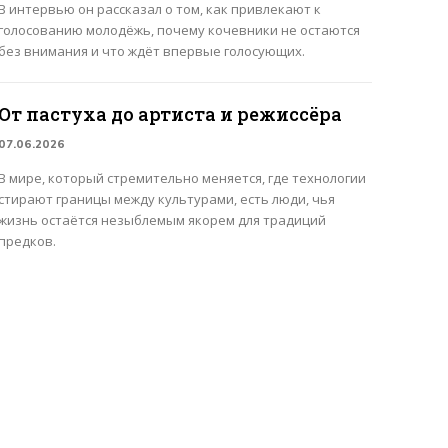
В интервью он рассказал о том, как привлекают к
голосованию молодёжь, почему кочевники не остаются
без внимания и что ждёт впервые голосующих.
От пастуха до артиста и режиссёра
07.06.2026
В мире, который стремительно меняется, где технологии
стирают границы между культурами, есть люди, чья
жизнь остаётся незыблемым якорем для традиций
предков.