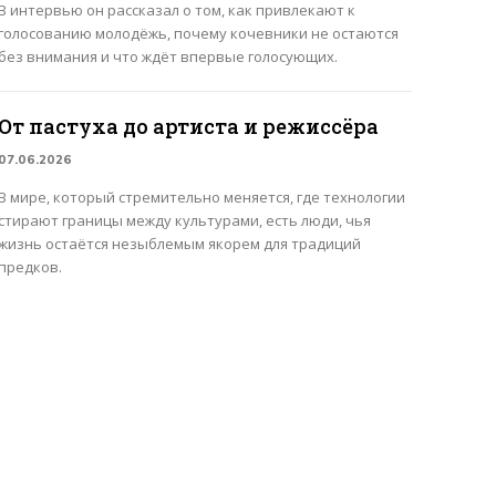
В интервью он рассказал о том, как привлекают к
голосованию молодёжь, почему кочевники не остаются
без внимания и что ждёт впервые голосующих.
От пастуха до артиста и режиссёра
07.06.2026
В мире, который стремительно меняется, где технологии
стирают границы между культурами, есть люди, чья
жизнь остаётся незыблемым якорем для традиций
предков.