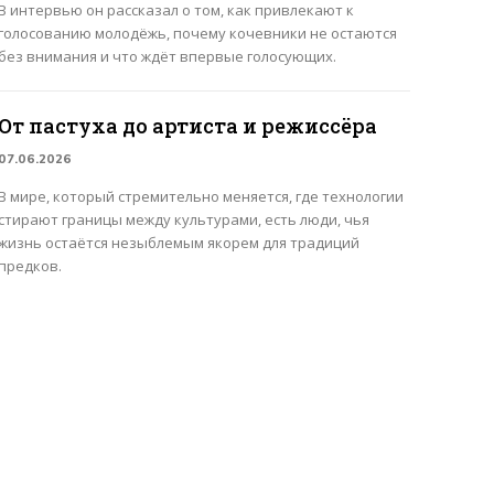
В интервью он рассказал о том, как привлекают к
голосованию молодёжь, почему кочевники не остаются
без внимания и что ждёт впервые голосующих.
От пастуха до артиста и режиссёра
07.06.2026
В мире, который стремительно меняется, где технологии
стирают границы между культурами, есть люди, чья
жизнь остаётся незыблемым якорем для традиций
предков.