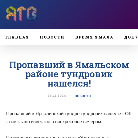
ГЛАВНАЯ
НОВОСТИ
ВРЕМЯ ЯМАЛА
ДОК
Пропавший в Ямальском
районе тундровик
нашелся!
25.11.2024
НОВОСТИ
Пропавший в Ярсалинской тундре тундровик нашелся. Об
этом стало известно в воскресенье вечером.
По информации местного отряда «Ямалспас», с