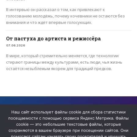
В интервью он рассказал о том, как привлекают к
голосованию молодёжь, почему кочевники не остаются без
внимания и что ждёт впервые голосующих.
От пастуха до артиста и режиссёра
07.06.2026
В мире, который стремительно меняется, где технологии
стирают границы между культурами, есть люди, чья жизнь
остаётся незыблемым якорем для традиций предков.
Сайт содержит архивные материалы сетевого издания «ЯТВ» ,
прекратившего деятельность в качестве СМИ
Наш сайт использует файлы cookie для сбора статистики
посещаемости с помощью сервиса Яндекс Метрика. Файлы
cookie — это небольшие текстовые файлы, которые
сохраняются в вашем браузере при посещении сайтов. Они
помогают сайтам узнавать своих посетителей и улучшать