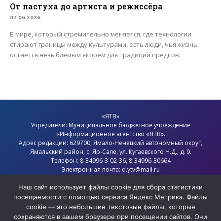
От пастуха до артиста и режиссёра
07.06.2026
В мире, который стремительно меняется, где технологии
стирают границы между культурами, есть люди, чья жизнь
остаётся незыблемым якорем для традиций предков.
«ЯТВ»
Учредители: Муниципальное бюджетное учреждение
«Информационное агентство «ЯТВ».
Адрес редакции: 629700, Ямало-Ненецкий автономный округ,
Ямальский район
, с.
Яр-Сале
, ул. Кугаевского Н.Д., д. 9.
Телефон: 8-34996-3-02-36, 8-34996-30664
Электронная почта: d.ytv@mail.ru
Главный редактор: Севостьянов Олег Анатольевич
Наш сайт использует файлы cookie для сбора статистики
Политика конфиденциальности
посещаемости с помощью сервиса Яндекс Метрика. Файлы
cookie — это небольшие текстовые файлы, которые
сохраняются в вашем браузере при посещении сайтов. Они