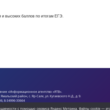
 и высоких баллов по итогам ЕГЭ.
ение «Информационное агентство «ЯТВ».
,
Ямальский район
, с.
Яр-Сале
, ул. Кугаевского Н.Д., д. 9.
36, 8-34996-30664
d.ytv@mail.ru
сещаемости с помощью сервиса Яндекс Метрика. Файлы cookie — э
нов Олег Анатольевич