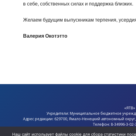
в себе, собственных силах и поддержка близких.
Желаем будущим выпускникам терпения, усердия
Валерия Окотэтто
«ЯТВ»
Учредители: Муниципальное бюджетное учрежд
Адрес редакции: 629700, Ямало-Ненецкий автономный округ
Телефон: 8-34996-3-02-
Электронная почта: 
Наш сайт использует файлы cookie для сбора статистики по
Главный редактор: Севостья