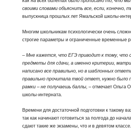
как на всех билетах было прописано то, что мы
своими словами объяснить все, если, конечно, 
выпускница прошлых лет Ямальской школы-интер
Многим школьникам психологически очень сложн
строгие параметры и ограниченные временные р
–
Мне кажется, что ЕГЭ приводит к тому, что
предметы для сдачи, а именно критерии, матр
написано все правильно, но в шаблонных ответ
правильно прочитала твой ответ, нужно было п
рамки – не получаешь баллы,
– отмечает Ольга 
школы-интерната.
Времени для достаточной подготовки к такому ва
так как начинают готовиться за полгода до начал
сдают такие же экзамены, что и в девятом классе