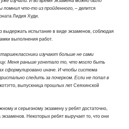
 уже изучали. И во время экзамена можно было
ты помнил что-то из пройденного,
– делится
ната Лидия Худи.
о выдержать испытание в виде экзаменов, соблюдая
амки выполнения работ.
 старшеклассники изучают больше не сами
ицу. Меня раньше угнетало то, что могло быть
ах сформулировано иначе. И чтобы система
ристально следить за почерком. Если не попал в
Окотэтто, выпускница прошлых лет Сеяхинской
жному и серьезному экзамену у ребят достаточно,
а экзаменов. Некоторых ребят выручает то, что они
.