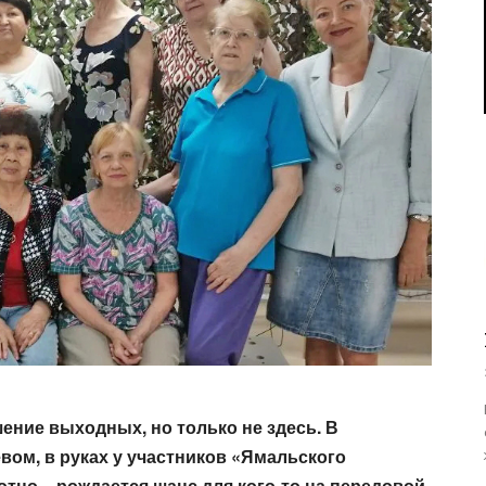
ение выходных, но только не здесь.
В
евом, в руках у участников «Ямальского
отно – рождается шанс для кого-то
на передовой