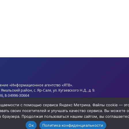
ение «Информационное агентство «ЯТВ».
,
Ямальский район
, с.
Яр-Сале
, ул. Кугаевского Н.Д., д. 9.
36, 8-34996-30664
d.ytv@mail.ru
сещаемости с помощью сервиса Яндекс Метрика. Файлы cookie — э
нов Олег Анатольевич
вать своих посетителей и улучшать качество сервиса. Вы можете от
нциальности
о браузера. Продолжая пользоваться нашим сайтом, вы соглашаетесь
Ок
Политика конфиденциальности