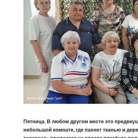
Фото: Владимир Греб
Пятница. В любом другом месте это
предвкуш
небольшой комнате, где пахнет тканью
и дер
ветерана» рождается не просто плетёное
пол