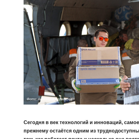
Фото: Антонина Серасхова
Сегодня в век технологий и инноваций, само
прежнему остаётся одним из труднодоступн
том, как работает почта и насколько она вос