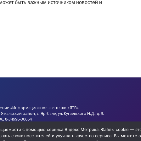
 может быть важным источником новостей и
ение «Информационное агентство «ЯТВ».
,
Ямальский район
, с.
Яр-Сале
, ул. Кугаевского Н.Д., д. 9.
36, 8-34996-30664
d.ytv@mail.ru
сещаемости с помощью сервиса Яндекс Метрика. Файлы cookie — э
нов Олег Анатольевич
вать своих посетителей и улучшать качество сервиса. Вы можете от
нциальности