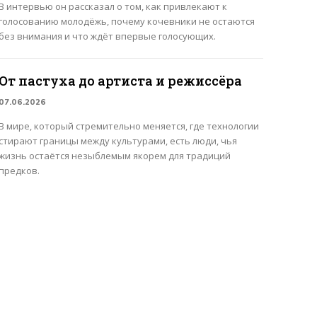
В интервью он рассказал о том, как привлекают к
голосованию молодёжь, почему кочевники не остаются
без внимания и что ждёт впервые голосующих.
От пастуха до артиста и режиссёра
07.06.2026
В мире, который стремительно меняется, где технологии
стирают границы между культурами, есть люди, чья
жизнь остаётся незыблемым якорем для традиций
предков.