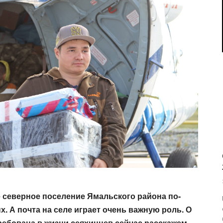
е
северное поселение Ямальского района
по-
ых.
А почта на селе играет очень важную роль. О
требована
в жизни сеяхинцев сейчас расскажем
.