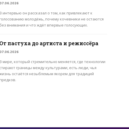
07.06.2026
В интервью он рассказал о том, как привлекают к
голосованию молодёжь, почему кочевники не остаются
без внимания и что ждёт впервые голосующих.
От пастуха до артиста и режиссёра
07.06.2026
В мире, который стремительно меняется, где технологии
стирают границы между культурами, есть люди, чья
жизнь остаётся незыблемым якорем для традиций
предков.