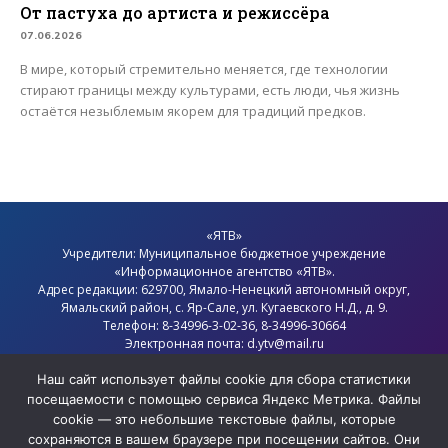
От пастуха до артиста и режиссёра
07.06.2026
В мире, который стремительно меняется, где технологии
стирают границы между культурами, есть люди, чья жизнь
остаётся незыблемым якорем для традиций предков.
«ЯТВ»
Учредители: Муниципальное бюджетное учреждение
«Информационное агентство «ЯТВ».
Адрес редакции: 629700, Ямало-Ненецкий автономный округ,
Ямальский район
, с.
Яр-Сале
, ул. Кугаевского Н.Д., д. 9.
Телефон: 8-34996-3-02-36, 8-34996-30664
Электронная почта: d.ytv@mail.ru
Главный редактор: Севостьянов Олег Анатольевич
Политика конфиденциальности
Наш сайт использует файлы cookie для сбора статистики
посещаемости с помощью сервиса Яндекс Метрика. Файлы
cookie — это небольшие текстовые файлы, которые
сохраняются в вашем браузере при посещении сайтов. Они