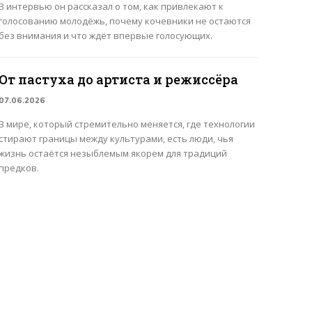
В интервью он рассказал о том, как привлекают к
голосованию молодёжь, почему кочевники не остаются
без внимания и что ждёт впервые голосующих.
От пастуха до артиста и режиссёра
07.06.2026
В мире, который стремительно меняется, где технологии
стирают границы между культурами, есть люди, чья
жизнь остаётся незыблемым якорем для традиций
предков.