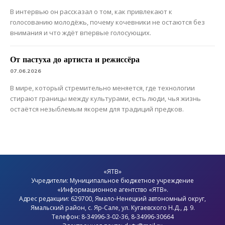
В интервью он рассказал о том, как привлекают к
голосованию молодёжь, почему кочевники не остаются без
внимания и что ждёт впервые голосующих.
От пастуха до артиста и режиссёра
07.06.2026
В мире, который стремительно меняется, где технологии
стирают границы между культурами, есть люди, чья жизнь
остаётся незыблемым якорем для традиций предков.
«ЯТВ»
Учредители: Муниципальное бюджетное учреждение
«Информационное агентство «ЯТВ».
Адрес редакции: 629700, Ямало-Ненецкий автономный округ,
Ямальский район
, с.
Яр-Сале
, ул. Кугаевского Н.Д., д. 9.
Телефон: 8-34996-3-02-36, 8-34996-30664