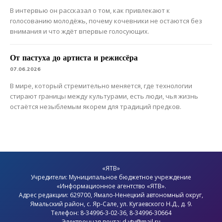
В интервью он рассказал о том, как привлекают к
голосованию молодёжь, почему кочевники не остаются без
внимания и что ждёт впервые голосующих.
От пастуха до артиста и режиссёра
07.06.2026
В мире, который стремительно меняется, где технологии
стирают границы между культурами, есть люди, чья жизнь
остаётся незыблемым якорем для традиций предков.
«ЯТВ»
Учредители: Муниципальное бюджетное учреждение
«Информационное агентство «ЯТВ».
Адрес редакции: 629700, Ямало-Ненецкий автономный округ,
Ямальский район
, с.
Яр-Сале
, ул. Кугаевского Н.Д., д. 9.
Телефон: 8-34996-3-02-36, 8-34996-30664
Электронная почта: d.ytv@mail.ru