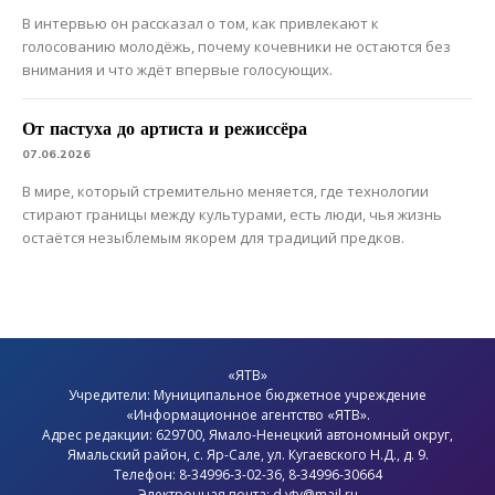
В интервью он рассказал о том, как привлекают к
голосованию молодёжь, почему кочевники не остаются без
внимания и что ждёт впервые голосующих.
От пастуха до артиста и режиссёра
07.06.2026
В мире, который стремительно меняется, где технологии
стирают границы между культурами, есть люди, чья жизнь
остаётся незыблемым якорем для традиций предков.
«ЯТВ»
Учредители: Муниципальное бюджетное учреждение
«Информационное агентство «ЯТВ».
Адрес редакции: 629700, Ямало-Ненецкий автономный округ,
Ямальский район
, с.
Яр-Сале
, ул. Кугаевского Н.Д., д. 9.
Телефон: 8-34996-3-02-36, 8-34996-30664
Электронная почта: d.ytv@mail.ru