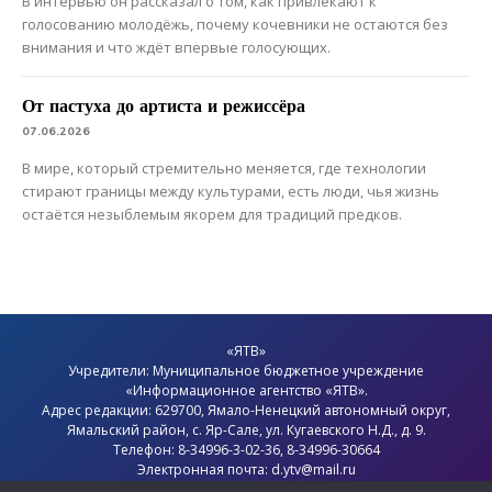
В интервью он рассказал о том, как привлекают к
голосованию молодёжь, почему кочевники не остаются без
внимания и что ждёт впервые голосующих.
От пастуха до артиста и режиссёра
07.06.2026
В мире, который стремительно меняется, где технологии
стирают границы между культурами, есть люди, чья жизнь
остаётся незыблемым якорем для традиций предков.
«ЯТВ»
Учредители: Муниципальное бюджетное учреждение
«Информационное агентство «ЯТВ».
Адрес редакции: 629700, Ямало-Ненецкий автономный округ,
Ямальский район
, с.
Яр-Сале
, ул. Кугаевского Н.Д., д. 9.
Телефон: 8-34996-3-02-36, 8-34996-30664
Электронная почта: d.ytv@mail.ru
Главный редактор: Севостьянов Олег Анатольевич