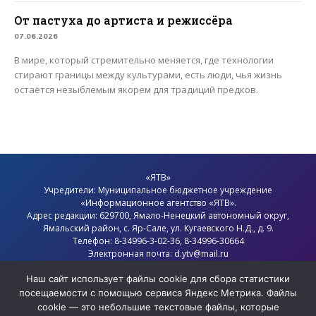
От пастуха до артиста и режиссёра
07.06.2026
В мире, который стремительно меняется, где технологии
стирают границы между культурами, есть люди, чья жизнь
остаётся незыблемым якорем для традиций предков.
«ЯТВ»
Учредители: Муниципальное бюджетное учреждение
«Информационное агентство «ЯТВ».
Адрес редакции: 629700, Ямало-Ненецкий автономный округ,
Ямальский район
, с.
Яр-Сале
, ул. Кугаевского Н.Д., д. 9.
Телефон: 8-34996-3-02-36, 8-34996-30664
Электронная почта: d.ytv@mail.ru
Главный редактор: Севостьянов Олег Анатольевич
Политика конфиденциальности
Наш сайт использует файлы cookie для сбора статистики
посещаемости с помощью сервиса Яндекс Метрика. Файлы
cookie — это небольшие текстовые файлы, которые