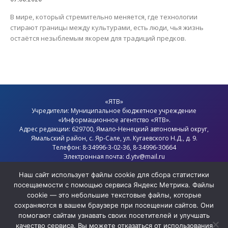
В мире, который стремительно меняется, где технологии
стирают границы между культурами, есть люди, чья жизнь
остаётся незыблемым якорем для традиций предков.
«ЯТВ»
Учредители: Муниципальное бюджетное учреждение
«Информационное агентство «ЯТВ».
Адрес редакции: 629700, Ямало-Ненецкий автономный округ,
Ямальский район
, с.
Яр-Сале
, ул. Кугаевского Н.Д., д. 9.
Телефон: 8-34996-3-02-36, 8-34996-30664
Электронная почта: d.ytv@mail.ru
Главный редактор: Севостьянов Олег Анатольевич
Политика конфиденциальности
Наш сайт использует файлы cookie для сбора статистики
посещаемости с помощью сервиса Яндекс Метрика. Файлы
cookie — это небольшие текстовые файлы, которые
сохраняются в вашем браузере при посещении сайтов. Они
помогают сайтам узнавать своих посетителей и улучшать
качество сервиса. Вы можете отказаться от использования