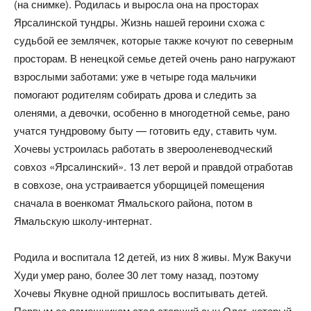
(на снимке). Родилась и выросла она на просторах
Ярсалинской тундры. Жизнь нашей героини схожа с
судьбой ее землячек, которые также кочуют по северным
просторам. В ненецкой семье детей очень рано нагружают
взрослыми заботами: уже в четыре года мальчики
помогают родителям собирать дрова и следить за
оленями, а девочки, особенно в многодетной семье, рано
учатся тундровому быту — готовить еду, ставить чум.
Хочевы устроилась работать в зверооленеводческий
совхоз «Ярсалинский». 13 лет верой и правдой отработав
в совхозе, она устраивается уборщицей помещения
сначала в военкомат Ямальского района, потом в
Ямальскую школу-интернат.
Родила и воспитала 12 детей, из них 8 живы. Муж Вакучи
Худи умер рано, более 30 лет тому назад, поэтому
Хочевы Якувне одной пришлось воспитывать детей.
Первым ее помощником стал старший сын Олег, который