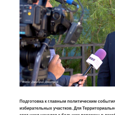
Фото: Дмитрий Девятков
Подготовка к главным политическим события
избирательных участков. Для Территориаль
этот цикл начался с больших перемен: в дека