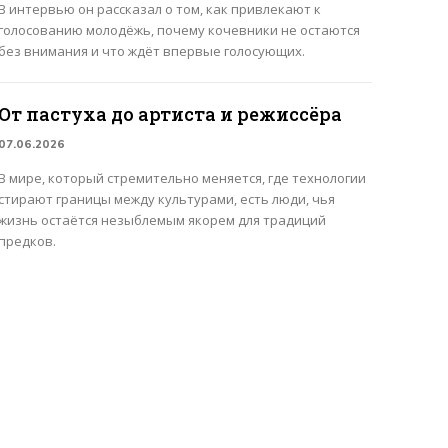
В интервью он рассказал о том, как привлекают к
голосованию молодёжь, почему кочевники не остаются
без внимания и что ждёт впервые голосующих.
От пастуха до артиста и режиссёра
07.06.2026
В мире, который стремительно меняется, где технологии
стирают границы между культурами, есть люди, чья
жизнь остаётся незыблемым якорем для традиций
предков.