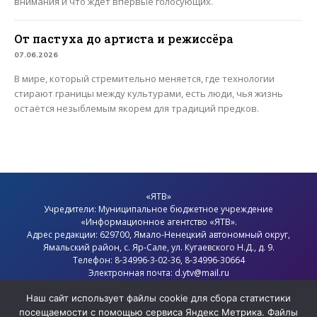
внимания и что ждёт впервые голосующих.
От пастуха до артиста и режиссёра
07.06.2026
В мире, который стремительно меняется, где технологии
стирают границы между культурами, есть люди, чья жизнь
остаётся незыблемым якорем для традиций предков.
«ЯТВ»
Учредители: Муниципальное бюджетное учреждение
«Информационное агентство «ЯТВ».
Адрес редакции: 629700, Ямало-Ненецкий автономный округ,
Ямальский район
, с.
Яр-Сале
, ул. Кугаевского Н.Д., д. 9.
Телефон: 8-34996-3-02-36, 8-34996-30664
Электронная почта: d.ytv@mail.ru
Главный редактор: Севостьянов Олег Анатольевич
Политика конфиденциальности
Наш сайт использует файлы cookie для сбора статистики
посещаемости с помощью сервиса Яндекс Метрика. Файлы