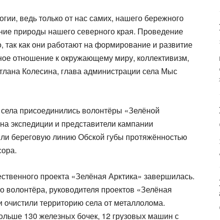
ии, ведь только от нас самих, нашего бережного
ние природы нашего северного края. Проведение
, так как они работают на формирование и развитие
жное отношение к окружающему миру, коллективизм,
етлана Колесина, глава администрации села Мыс
м села присоединились волонтёры «Зелёной
на экспедиции и представители кампании
ли береговую линию Обской губы протяжённостью
сора.
ественного проекта «Зелёная Арктика» завершилась.
го волонтёра, руководителя проектов «Зелёная
и очистили территорию села от металлолома.
больше 130 железных бочек, 12 грузовых машин с