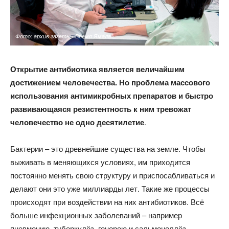
Фото: архив газеты «Время Ямала»
Открытие антибиотика является величайшим
достижением
человечества. Но проблема массового
использования
антимикробных препаратов и быстро
развивающаяся
резистентность к ним тревожат
человечество не одно десятилетие
.
Бактерии – это древнейшие существа на земле. Чтобы
выживать в меняющихся условиях, им приходится
постоянно менять свою структуру и приспосабливаться и
делают они это уже миллиарды лет. Такие же процессы
происходят при воздействии на них антибиотиков. Всё
больше инфекционных заболеваний – например
пневмонию, туберкулёз, гонорею и сальмонеллёз, –