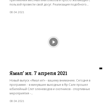
притяжения местных книголюбов и просто желающих с
пользой провести свой досуг. Реализация подобного...
08.04.2021
Ямал’ ил. 7 апреля 2021
Новый выпуск «Ямал ил’» - вашему вниманию. Сегодня в
программе: - в минувшие выходные в Яр-Сале прошел
юбилейный Слет оленеводов и охотников - спортивные
мероприятия -...
08.04.2021