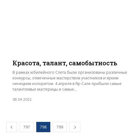
Красота, талант, самобытность
В рамках юбилейного Слета были организованы различные
конкурсы, отмеченные мастерством участников и ярким
ненецким колоритом. 4 апреля в Яр-Сале прибыли самые
талантливые мастерицы и самые...
08.04.2021
797
798
799