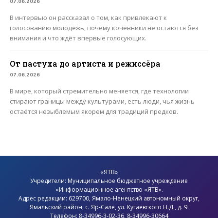
07.06.2026
В интервью он рассказал о том, как привлекают к
голосованию молодёжь, почему кочевники не остаются без
внимания и что ждёт впервые голосующих.
От пастуха до артиста и режиссёра
07.06.2026
В мире, который стремительно меняется, где технологии
стирают границы между культурами, есть люди, чья жизнь
остаётся незыблемым якорем для традиций предков.
«ЯТВ»
Учредители: Муниципальное бюджетное учреждение
«Информационное агентство «ЯТВ».
Адрес редакции: 629700, Ямало-Ненецкий автономный округ,
Ямальский район
, с.
Яр-Сале
, ул. Кугаевского Н.Д., д. 9.
Телефон: 8-34996-3-02-36, 8-34996-30664